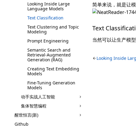
Looking Inside Large
简单来说，就是让模
Language Models
Text Classification
Text Clustering and Topic
Text Classif
Modeling
当然可以让生产模型
Prompt Engineering
Semantic Search and
Retrieval-Augmented
Looking Inside La
Generation (RAG)
Creating Text Embedding
Models
Fine-Tuning Generation
Models
动手实战人工智能
集体智慧编程
醒世恒言(新)
Github